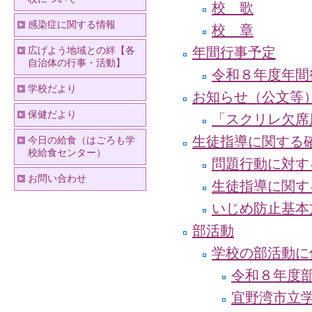
校 歌
感染症に関する情報
校 章
年間行事予定
広げよう地域との絆【各
自治体の行事・活動】
令和８年度年間
学校だより
お知らせ（公文等
保健だより
「スクリレ欠席
生徒指導に関する
今日の給食（はごろも学
校給食センター）
問題行動に対す
お問い合わせ
生徒指導に関す
いじめ防止基本
部活動
学校の部活動に
令和８年度
宜野湾市立