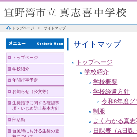
トップページ
> サイトマップ
サイトマップ
トップページ
トップページ
学校紹介
学校紹介
年間行事予定
学校概要
学校経営方針
お知らせ（公文等）
令和8年度グ
生徒指導に関する確認事
項・いじめ防止基本方針
制服
部活動
よくわかる真志
日課表（A日課
台風時における生徒の登
校について