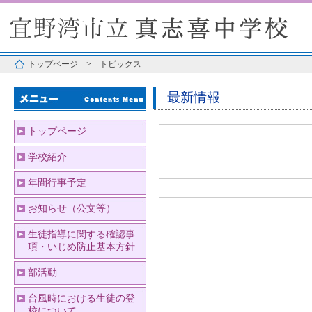
トップページ
>
トピックス
最新情報
トップページ
学校紹介
年間行事予定
お知らせ（公文等）
生徒指導に関する確認事
項・いじめ防止基本方針
部活動
台風時における生徒の登
校について